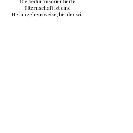
Die bedürfnisorientierte
Elternschaft ist eine
Herangehensweise, bei der wir
Eltern uns darauf konzentrieren,
die Bedürfnisse unserer Kinder zu
erkennen und zu verstehen.
Die Ansätze der Gewaltfreien
Kommunikation (GfK), helfen uns
hier um mit unseren Kindern in
einer einfühlsamen und
respektvollen Art zu interagieren.
Die GfK hilft auch, unsere eigenen
Gefühle und Bedürfnisse zu
erkennen und auszudrücken und
gleichzeitig die Gefühle und
Bedürfnisse unserer Kinder
anzuerkennen.
Diese Kombination ermöglicht es,
eine liebevolle Verbindung
aufzubauen, in der sowohl die
Bedürfnisse unserer Kinder als