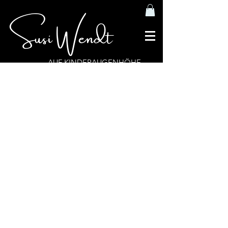
Susi Wendt
AUF KINDERAUGENHÖHE
Jede Website hat ihre eigene
Geschichte, erzähle Besuchern deine
eigene. Dies ist der ideale Ort, um
mehr Informationen über dich und
dein Team zu teilen und darüber, was
deine Website zu bieten hat.
Doppelklicke auf das Textfeld, um
Inhalte zu bearbeiten. Füge
Informationen hinzu, die du mit deinen
Besuchern teilen möchtest.