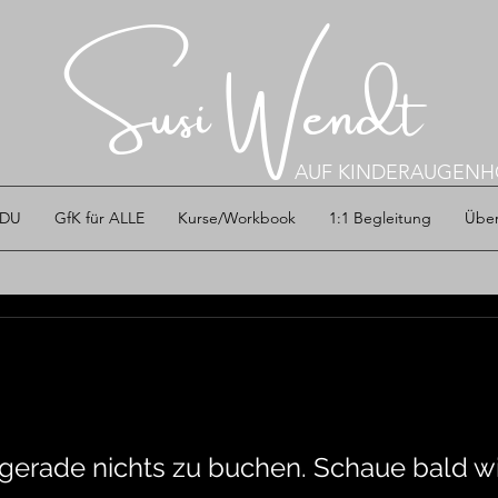
Susi Wendt
AUF KINDERAUGEN
 DU
GfK für ALLE
Kurse/Workbook
1:1 Begleitung
Über
s gerade nichts zu buchen. Schaue bald wi