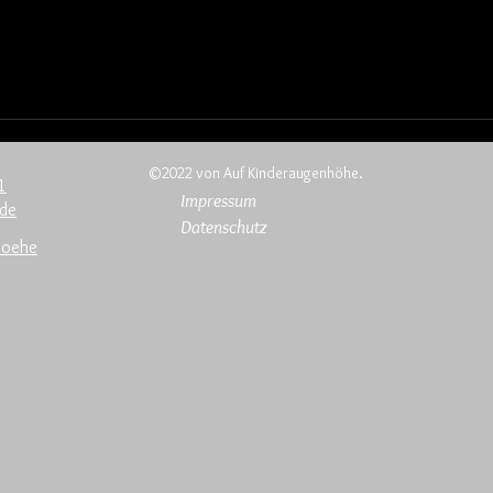
©2022 von Auf Kinderaugenhöhe.
1
Impressum
.de
Datenschutz
hoehe