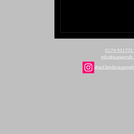
0174 931775
info@susiwendt
@auf.kinderaugene