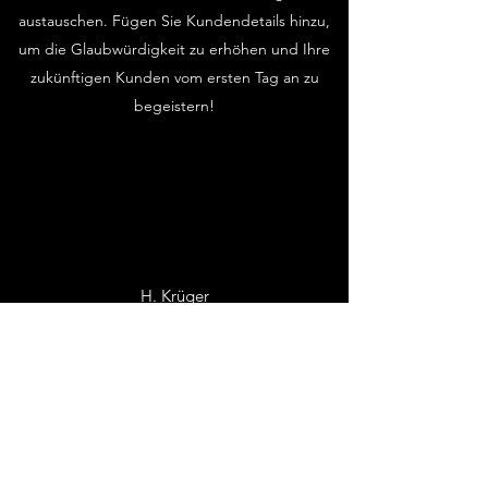
austauschen. Fügen Sie Kundendetails hinzu,
um die Glaubwürdigkeit zu erhöhen und Ihre
zukünftigen Kunden vom ersten Tag an zu
begeistern!
H. Krüger
Ich bin eine Kundenbewertung. Hier können
Sie Bewertungen über Sie, Ihre persönlichen
Qualitäten und Ihre Dienstleistungen
austauschen. Fügen Sie Kundendetails hinzu,
um die Glaubwürdigkeit zu erhöhen und Ihre
zukünftigen Kunden vom ersten Tag an zu